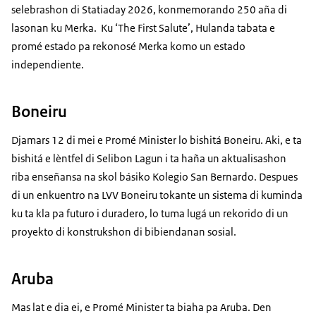
selebrashon di Statiaday 2026, konmemorando 250 aña di
lasonan ku Merka. Ku ‘The First Salute’, Hulanda tabata e
promé estado pa rekonosé Merka komo un estado
independiente.
Boneiru
Djamars 12 di mei e Promé Minister lo bishitá Boneiru. Aki, e ta
bishitá e lèntfel di Selibon Lagun i ta haña un aktualisashon
riba enseñansa na skol básiko Kolegio San Bernardo. Despues
di un enkuentro na LVV Boneiru tokante un sistema di kuminda
ku ta kla pa futuro i duradero, lo tuma lugá un rekorido di un
proyekto di konstrukshon di bibiendanan sosial.
Aruba
Mas lat e dia ei, e Promé Minister ta biaha pa Aruba. Den