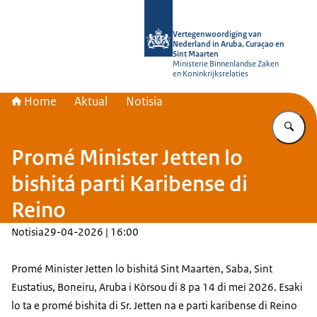
bai homepage di Vertegenwoordiging
Vertegenwoordiging van
Nederland in Aruba, Curaçao en
Sint Maarten
Ministerie Binnenlandse Zaken
en Koninkrijksrelaties
Home
Aktual
Notisia
Ye
Promé Minister Jetten lo
bishitá parti Karibense di
Reino
Notisia
29-04-2026 | 16:00
Promé Minister Jetten lo bishitá Sint Maarten, Saba, Sint
Eustatius, Boneiru, Aruba i Kòrsou di 8 pa 14 di mei 2026. Esaki
lo ta e promé bishita di Sr. Jetten na e parti karibense di Reino