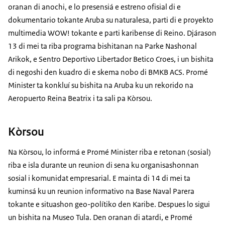
oranan di anochi, e lo presensiá e estreno ofisial di e
dokumentario tokante Aruba su naturalesa, parti di e proyekto
multimedia WOW! tokante e parti karibense di Reino. Djárason
13 di mei ta riba programa bishitanan na Parke Nashonal
Arikok, e Sentro Deportivo Libertador Betico Croes, i un bishita
di negoshi den kuadro di e skema nobo di BMKB ACS. Promé
Minister ta konkluí su bishita na Aruba ku un rekorido na
Aeropuerto Reina Beatrix i ta sali pa Kòrsou.
Kòrsou
Na Kòrsou, lo informá e Promé Minister riba e retonan (sosial)
riba e isla durante un reunion di sena ku organisashonnan
sosial i komunidat empresarial. E mainta di 14 di mei ta
kuminsá ku un reunion informativo na Base Naval Parera
tokante e situashon geo-polítiko den Karibe. Despues lo sigui
un bishita na Museo Tula. Den oranan di atardi, e Promé