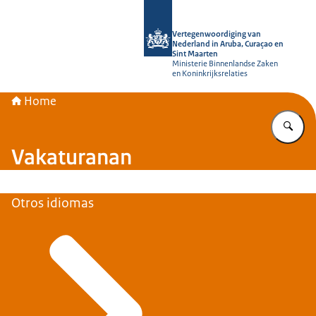
bai homepage di Vertegenwoordiging
Vertegenwoordiging van
Nederland in Aruba, Curaçao en
Sint Maarten
Ministerie Binnenlandse Zaken
en Koninkrijksrelaties
Home
Ye
Vakaturanan
Otros idiomas