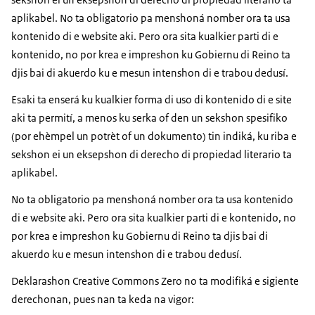
aplikabel. No ta obligatorio pa menshoná nomber ora ta usa
kontenido di e website aki. Pero ora sita kualkier parti di e
kontenido, no por krea e impreshon ku Gobiernu di Reino ta
djis bai di akuerdo ku e mesun intenshon di e trabou dedusí.
Esaki ta enserá ku kualkier forma di uso di kontenido di e site
aki ta permití, a menos ku serka of den un sekshon spesifiko
(por ehèmpel un potrèt of un dokumento) tin indiká, ku riba e
sekshon ei un eksepshon di derecho di propiedad literario ta
aplikabel.
No ta obligatorio pa menshoná nomber ora ta usa kontenido
di e website aki. Pero ora sita kualkier parti di e kontenido, no
por krea e impreshon ku Gobiernu di Reino ta djis bai di
akuerdo ku e mesun intenshon di e trabou dedusí.
Deklarashon Creative Commons Zero no ta modifiká e sigiente
derechonan, pues nan ta keda na vigor: