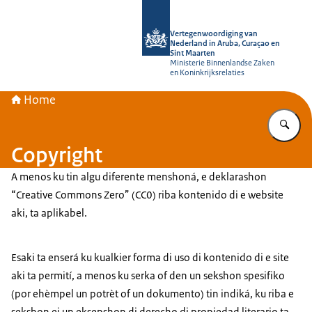
bai homepage di Vertegenwoordiging
Vertegenwoordiging van
Nederland in Aruba, Curaçao en
Sint Maarten
Ministerie Binnenlandse Zaken
en Koninkrijksrelaties
Home
Ye
Copyright
A menos ku tin algu diferente menshoná, e deklarashon
“Creative Commons Zero” (CC0) riba kontenido di e website
aki, ta aplikabel.
Esaki ta enserá ku kualkier forma di uso di kontenido di e site
aki ta permití, a menos ku serka of den un sekshon spesifiko
(por ehèmpel un potrèt of un dokumento) tin indiká, ku riba e
sekshon ei un eksepshon di derecho di propiedad literario ta