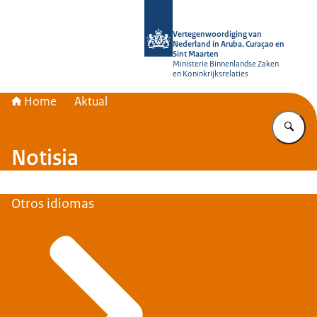
bai homepage di Vertegenwoordiging
Vertegenwoordiging van
Nederland in Aruba, Curaçao en
Sint Maarten
Ministerie Binnenlandse Zaken
en Koninkrijksrelaties
Home
Aktual
Ye
Notisia
Otros idiomas